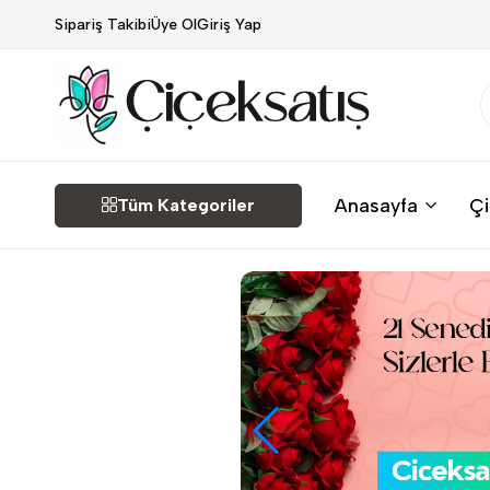
Sipariş Takibi
Üye Ol
Giriş Yap
Çiçek
Anasayfa
Çi
Tüm Kategoriler
Satış