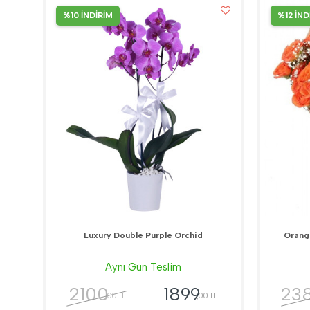
%10 İNDİRİM
%12 İND
Luxury Double Purple Orchid
Orang
Aynı Gün Teslim
2100
23
1899
,00 TL
,00 TL