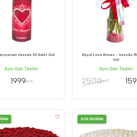
eviyorum Vazoda 20 Adet Gül
Royal Love Roses - Vazoda 15 
Gül
Aynı Gün Teslim
Aynı Gün Teslim
2500
1999
159
,00 TL
,00 TL
DİRİM
%25 İNDİRİM