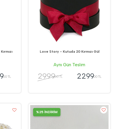
Kırmızı
Love Story - Kutuda 20 Kırmızı Gül
Aynı Gün Teslim
2999
9
2299
,00 TL
,00 TL
,00 TL
%25 İNDİRİM