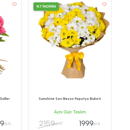
%7 İNDİRİM
Güller
Sunshine Sarı Beyaz Papatya Buketi
Aynı Gün Teslim
2159
9
1999
,00 TL
,00 TL
,00 TL