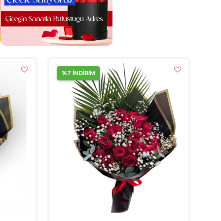
%7 İNDİRİM