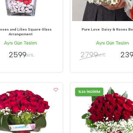
oses and Lilies Square Glass
Pure Love  Daisy & Roses B
Arrangement
Aynı Gün Teslim
Aynı Gün Teslim
2799
2599
23
,00 TL
,00 TL
%36 İNDİRİM