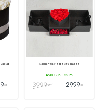
 Güller
Romantic Heart Box Roses
Aynı Gün Teslim
3999
99
2999
,00 TL
,00 TL
,00 TL