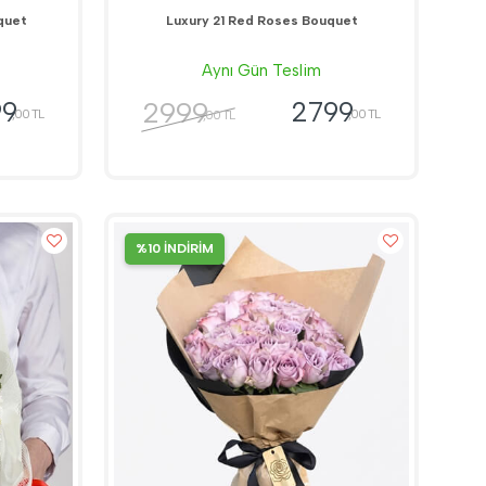
quet
Luxury 21 Red Roses Bouquet
Aynı Gün Teslim
2999
99
2799
,00 TL
,00 TL
,00 TL
%10 İNDİRİM