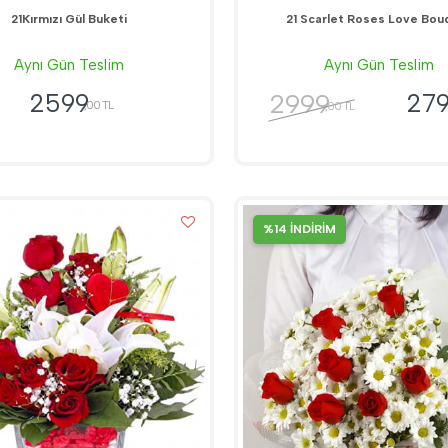
21Kırmızı Gül Buketi
21 Scarlet Roses Love Bou
Aynı Gün Teslim
Aynı Gün Teslim
2999
2599
27
,00 TL
,00 TL
%14 İNDİRİM