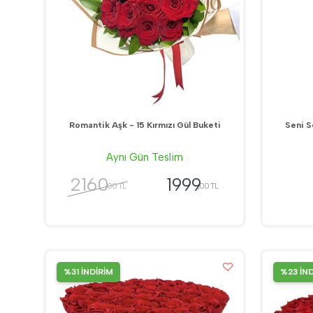
Romantik Aşk - 15 Kırmızı Gül Buketi
Seni S
Aynı Gün Teslim
2160
1999
,00 TL
,00 TL
%31 İNDİRİM
%23 İN