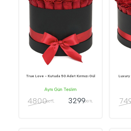
True Love - Kutuda 50 Adet Kırmızı Gül
Luxury 
Aynı Gün Teslim
4800
74
3299
,00 TL
,00 TL