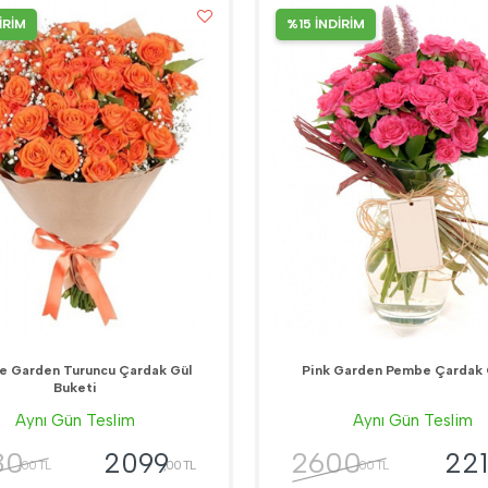
İRİM
%15 İNDİRİM
e Garden Turuncu Çardak Gül
Pink Garden Pembe Çardak 
Buketi
Aynı Gün Teslim
Aynı Gün Teslim
80
2600
2099
221
,00 TL
,00 TL
,00 TL