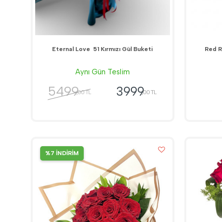
Eternal Love  51 Kırmızı Gül Buketi
Red R
Aynı Gün Teslim
5499
3999
,00 TL
,00 TL
%7 İNDİRİM