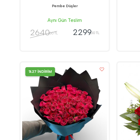
Pembe Düşler
Aynı Gün Teslim
2640
2299
,00 TL
,00 TL
%27 İNDİRİM