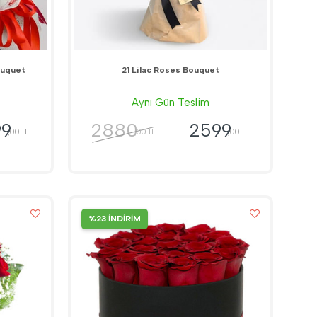
ouquet
21 Lilac Roses Bouquet
Aynı Gün Teslim
2880
99
2599
,00 TL
,00 TL
,00 TL
%23 İNDİRİM