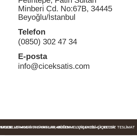
Minberi Cd. No:67B, 34445
Beyoğlu/İstanbul
Telefon
(0850) 302 47 34
E-posta
info@ciceksatis.com
 MODELLER
EKLER
 TAZE VE MODA TASARIMLAR
HARIKA FIYATLAR, MÜKEMMEL ÇIÇEKLER
BEĞENME GARANTILI ÇIÇEKLER
ÜCRETSIZ TESLIMAT