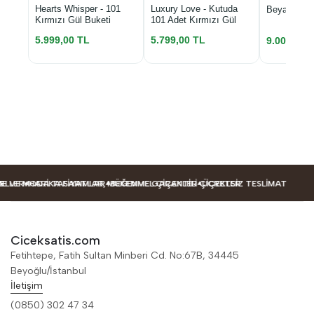
Luxury Love - Kutuda
Hearts Whisper - 101
Beyaz Kutu
101 Adet Kırmızı Gül
Kırmızı Gül Buketi
5.799,00 TL
5.999,00 TL
9.000,00 
ER
VE MODA TASARIMLAR
HARIKA FIYATLAR, MÜKEMMEL ÇIÇEKLER
BEĞENME GARANTILI ÇIÇEKLER
ÜCRETSIZ TESLIMAT
Ciceksatis.com
Fetihtepe, Fatih Sultan Minberi Cd. No:67B, 34445
Beyoğlu/İstanbul
İletişim
(0850) 302 47 34