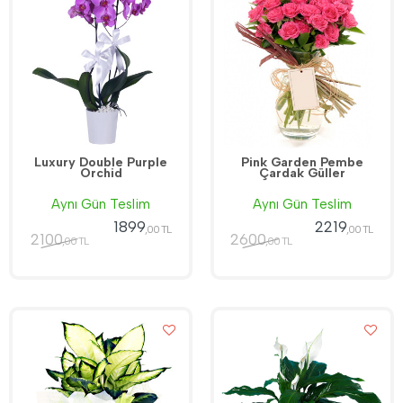
Luxury Double Purple
Pink Garden Pembe
Orchid
Çardak Güller
Aynı Gün Teslim
Aynı Gün Teslim
1899
2219
,00 TL
,00 TL
2100
2600
,00 TL
,00 TL