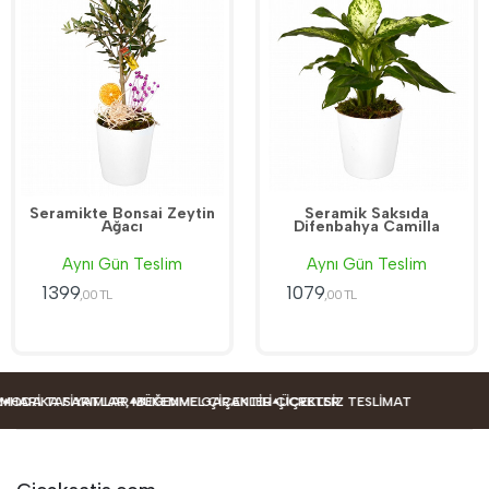
Seramikte Bonsai Zeytin
Seramik Saksıda
Ağacı
Difenbahya Camilla
Aynı Gün Teslim
Aynı Gün Teslim
1399
1079
,00 TL
,00 TL
A TASARIMLAR
IKA FIYATLAR, MÜKEMMEL ÇIÇEKLER
BEĞENME GARANTILI ÇIÇEKLER
ÜCRETSIZ TESLIMAT