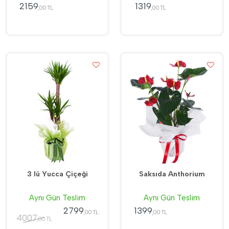
2159
1319
,00 TL
,00 TL
3 lü Yucca Çiçeği
Saksıda Anthorium
Aynı Gün Teslim
Aynı Gün Teslim
2799
1399
,00 TL
,00 TL
4007
,00 TL