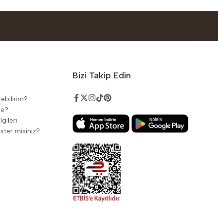
Bizi Takip Edin
rebilirim?
de?
gileri
ster misiniz?