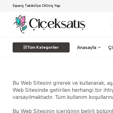
Sipariş Takibi
Üye Ol
Giriş Yap
Çiçek
Anasayfa
Çi
Tüm Kategoriler
Satış
Bu Web Sitesini girerek ve kullanarak, a
Web Sitesinde getirilen herhangi bir iht
varsayılmaktadır. Tüm kullanım koşulları
Bu Web Sitesinin içeriğinin belirli bölüml