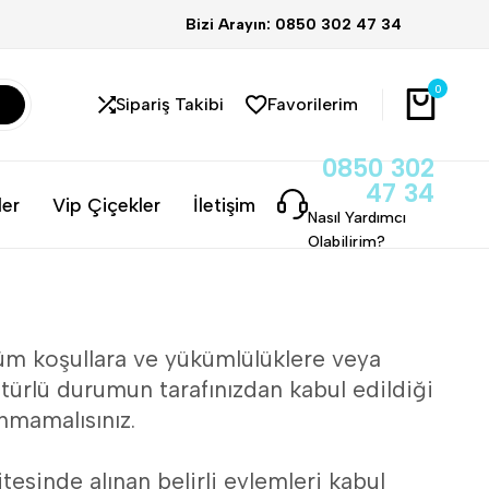
Bizi Arayın: 0850 302 47 34
0
Sipariş Takibi
Favorilerim
0850 302
47 34
ler
Vip Çiçekler
İletişim
Nasıl Yardımcı
Olabilirim?
tüm koşullara ve yükümlülüklere veya
türlü durumun tarafınızdan kabul edildiği
nmamalısınız.
tesinde alınan belirli eylemleri kabul