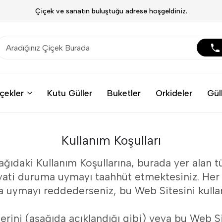
Çiçek ve sanatın buluştuğu adrese hoşgeldiniz.
çekler
Kutu Güller
Buketler
Orkideler
Gül
Kullanım Koşulları
şağıdaki Kullanım Koşullarına, burada yer alan 
iyati duruma uymayı taahhüt etmektesiniz. Her 
na uymayı reddederseniz, bu Web Sitesini kulla
erini (aşağıda açıklandığı gibi) veya bu Web Si