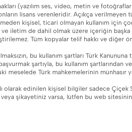
hakları (yazılım ses, video, metin ve fotoğrafla
onların lisans verenleridir. Açıkça verilmeyen t
eden kişisel, ticari olmayan kullanım için çoğalt
ve iletim de dahil olmak üzere içeriğin başka 
eştirilemez. Tüm kopyalar telif hakkı ve diğer ön
lmaksızın, bu kullanım şartları Türk Kanununa 
 başvurmak şartıyla, bu kullanım şartlarından vey
uki meselede Türk mahkemelerinin münhasır yargı
larak edinilen kişisel bilgiler sadece Çiçek Sa
z veya şikayetiniz varsa, lütfen bu web sitesin