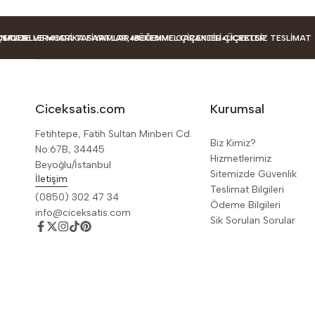
MODELLER
KLER
TAZE VE MODA TASARIMLAR
HARIKA FIYATLAR, MÜKEMMEL ÇIÇEKLER
BEĞENME GARANTILI ÇIÇEKLER
ÜCRETSIZ TESLIMAT
Ciceksatis.com
Kurumsal
Fetihtepe, Fatih Sultan Minberi Cd.
Biz Kimiz?
No:67B, 34445
Hizmetlerimiz
Beyoğlu/İstanbul
Sitemizde Güvenlik
İletişim
Teslimat Bilgileri
(0850) 302 47 34
Ödeme Bilgileri
info@ciceksatis.com
Sik Sorulan Sorular