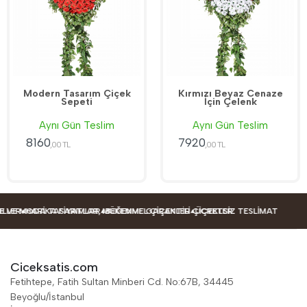
Modern Tasarım Çiçek
Kırmızı Beyaz Cenaze
Sepeti
İçin Çelenk
Aynı Gün Teslim
Aynı Gün Teslim
8160
7920
,00 TL
,00 TL
LER
VE MODA TASARIMLAR
HARIKA FIYATLAR, MÜKEMMEL ÇIÇEKLER
BEĞENME GARANTILI ÇIÇEKLER
ÜCRETSIZ TESLIMAT
Ciceksatis.com
Fetihtepe, Fatih Sultan Minberi Cd. No:67B, 34445
Beyoğlu/İstanbul