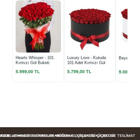
Luxury Love - Kutuda
Hearts Whisper - 101
Beyaz Kutu
101 Adet Kırmızı Gül
Kırmızı Gül Buketi
5.799,00 TL
5.999,00 TL
9.000,00 
ODELLER
LER
AZE VE MODA TASARIMLAR
HARIKA FIYATLAR, MÜKEMMEL ÇIÇEKLER
BEĞENME GARANTILI ÇIÇEKLER
ÜCRETSIZ TESLIMAT