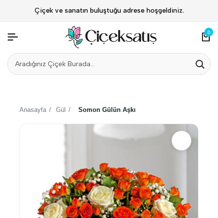
Çiçek ve sanatın buluştuğu adrese hoşgeldiniz.
0
Anasayfa
/
Gül
/
Somon Gülün Aşkı