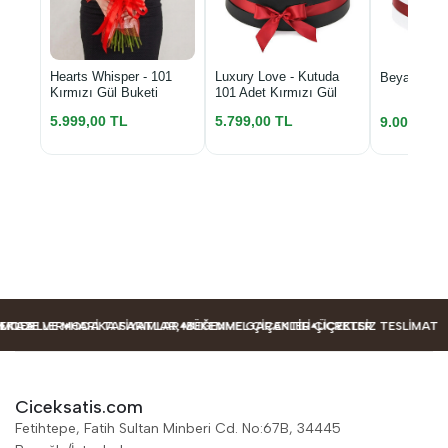
Luxury Love - Kutuda
Hearts Whisper - 101
Beyaz Kutu
101 Adet Kırmızı Gül
Kırmızı Gül Buketi
5.799,00 TL
5.999,00 TL
9.000,00 
MODELLER
KLER
TAZE VE MODA TASARIMLAR
HARIKA FIYATLAR, MÜKEMMEL ÇIÇEKLER
BEĞENME GARANTILI ÇIÇEKLER
ÜCRETSIZ TESLIMAT
Ciceksatis.com
Fetihtepe, Fatih Sultan Minberi Cd. No:67B, 34445