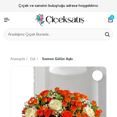
Çiçek ve sanatın buluştuğu adrese hoşgeldiniz.
0
Anasayfa
/
Gül
/
Somon Gülün Aşkı