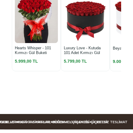
Luxury Love - Kutuda
Hearts Whisper - 101
Beyaz Kutu
101 Adet Kırmızı Gül
Kırmızı Gül Buketi
5.799,00 TL
5.999,00 TL
9.000,00 
DELLER
ER
AZE VE MODA TASARIMLAR
HARIKA FIYATLAR, MÜKEMMEL ÇIÇEKLER
BEĞENME GARANTILI ÇIÇEKLER
ÜCRETSIZ TESLIMAT