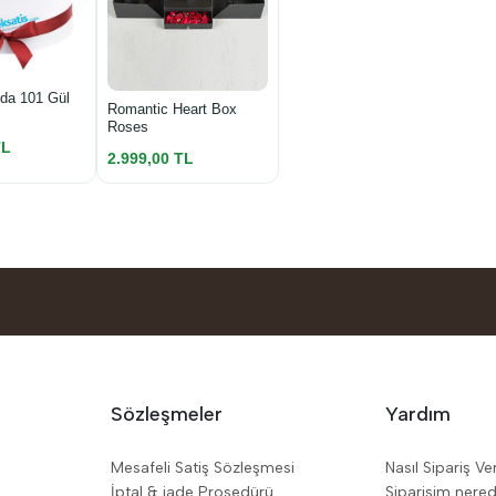
da 101 Gül
Romantic Heart Box
Roses
TL
2.999,00 TL
Sözleşmeler
Yardım
Mesafeli Satiş Sözleşmesi
Nasıl Sipariş Ve
İptal & iade Prosedürü
Siparişim nere