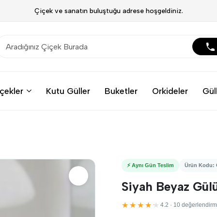
Çiçek ve sanatın buluştuğu adrese hoşgeldiniz.
çekler
Kutu Güller
Buketler
Orkideler
Gül
⚡ Aynı Gün Teslim
Ürün Kodu:
Siyah Beyaz Gü
★★★★★
4.2 · 10 değerlendir