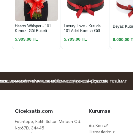
Luxury Love - Kutuda
Hearts Whisper - 101
Beyaz Kutu
101 Adet Kırmızı Gül
Kırmızı Gül Buketi
5.799,00 TL
5.999,00 TL
9.000,00 
LLER
 VE MODA TASARIMLAR
HARIKA FIYATLAR, MÜKEMMEL ÇIÇEKLER
BEĞENME GARANTILI ÇIÇEKLER
ÜCRETSIZ TESLIMAT
Ciceksatis.com
Kurumsal
Fetihtepe, Fatih Sultan Minberi Cd.
Biz Kimiz?
No:67B, 34445
Hizmetlerimiz