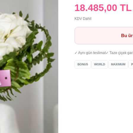
18.485,00 TL
KDV Dahil
Bu ür
✓ Aynı gün teslimat
✓ Taze çiçek gar
BONUS
WORLD
MAXIMUM