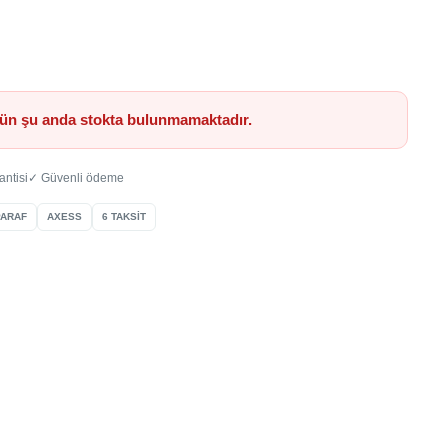
ün şu anda stokta bulunmamaktadır.
antisi
✓ Güvenli ödeme
PARAF
AXESS
6 TAKSİT