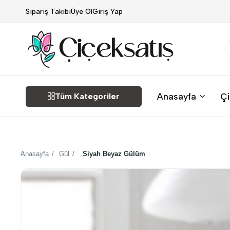
Sipariş Takibi
Üye Ol
Giriş Yap
Çiçek
Anasayfa
Çi
Tüm Kategoriler
Satış
Anasayfa
/
Gül
/
Siyah Beyaz Gülüm