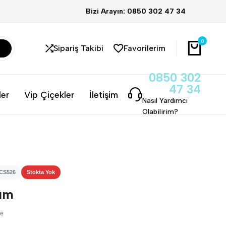
Bizi Arayın: 0850 302 47 34
0
Sipariş Takibi
Favorilerim
0850 302
47 34
ler
Vip Çiçekler
İletişim
Nasıl Yardımcı
Olabilirim?
 CS526
Stokta Yok
lüm
me