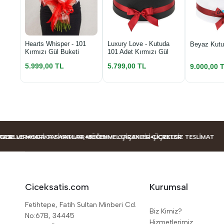
Luxury Love - Kutuda
Hearts Whisper - 101
Beyaz Kutu
101 Adet Kırmızı Gül
Kırmızı Gül Buketi
5.799,00 TL
5.999,00 TL
9.000,00 
LER
 VE MODA TASARIMLAR
HARIKA FIYATLAR, MÜKEMMEL ÇIÇEKLER
BEĞENME GARANTILI ÇIÇEKLER
ÜCRETSIZ TESLIMAT
Ciceksatis.com
Kurumsal
Fetihtepe, Fatih Sultan Minberi Cd.
Biz Kimiz?
No:67B, 34445
Hizmetlerimiz