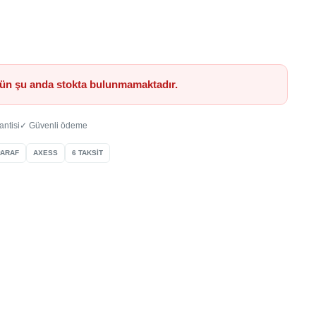
ün şu anda stokta bulunmamaktadır.
antisi
✓ Güvenli ödeme
PARAF
AXESS
6 TAKSİT