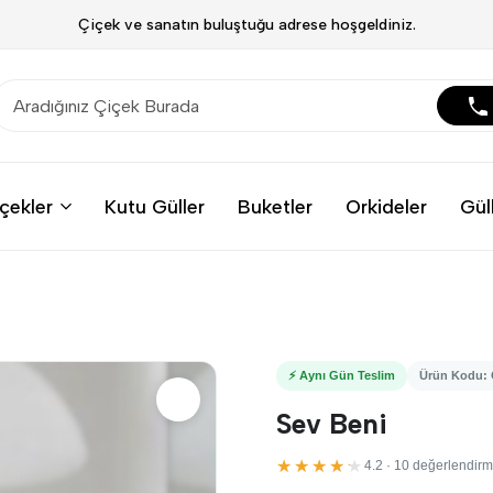
Çiçek ve sanatın buluştuğu adrese hoşgeldiniz.
çekler
Kutu Güller
Buketler
Orkideler
Gül
⚡ Aynı Gün Teslim
Ürün Kodu:
Sev Beni
★★★★★
4.2 · 10 değerlendir