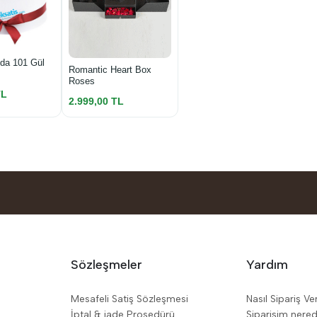
da 101 Gül
Romantic Heart Box
Roses
TL
2.999,00 TL
Sözleşmeler
Yardım
Mesafeli Satiş Sözleşmesi
Nasıl Sipariş Ve
İptal & iade Prosedürü
Siparişim nere