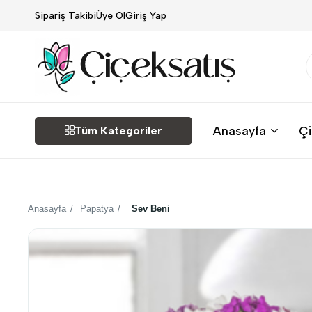
Sipariş Takibi
Üye Ol
Giriş Yap
Çiçek
Anasayfa
Çi
Tüm Kategoriler
Satış
Anasayfa
/
Papatya
/
Sev Beni