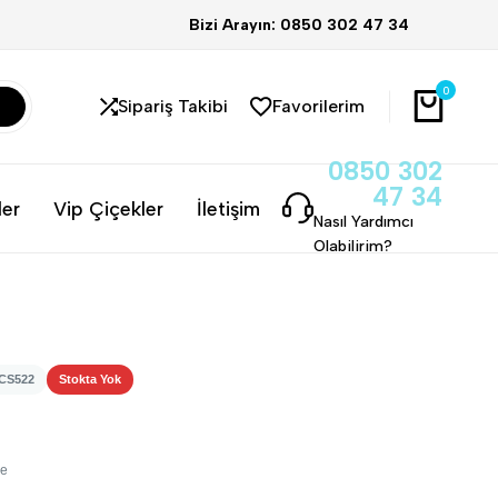
Bizi Arayın: 0850 302 47 34
0
Sipariş Takibi
Favorilerim
0850 302
47 34
ler
Vip Çiçekler
İletişim
Nasıl Yardımcı
Olabilirim?
 CS522
Stokta Yok
me