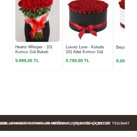
Luxury Love - Kutuda
Hearts Whisper - 101
Beyaz Kutu
101 Adet Kırmızı Gül
Kırmızı Gül Buketi
5.799,00 TL
5.999,00 TL
9.000,00 
ELLER
R
ZE VE MODA TASARIMLAR
HARIKA FIYATLAR, MÜKEMMEL ÇIÇEKLER
BEĞENME GARANTILI ÇIÇEKLER
ÜCRETSIZ TESLIMAT