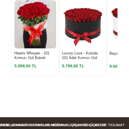
Luxury Love - Kutuda
Hearts Whisper - 101
Beyaz Kutu
101 Adet Kırmızı Gül
Kırmızı Gül Buketi
5.799,00 TL
5.999,00 TL
9.000,00 
DELLER
LER
AZE VE MODA TASARIMLAR
HARIKA FIYATLAR, MÜKEMMEL ÇIÇEKLER
BEĞENME GARANTILI ÇIÇEKLER
ÜCRETSIZ TESLIMAT