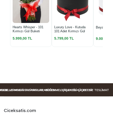
Luxury Love - Kutuda
Hearts Whisper - 101
Beyaz Kutu
101 Adet Kırmızı Gül
Kırmızı Gül Buketi
5.799,00 TL
5.999,00 TL
9.000,00 
DELLER
LER
AZE VE MODA TASARIMLAR
HARIKA FIYATLAR, MÜKEMMEL ÇIÇEKLER
BEĞENME GARANTILI ÇIÇEKLER
ÜCRETSIZ TESLIMAT
Ciceksatis.com