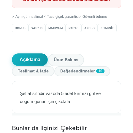
✓ Aynı gün teslimat
✓ Taze çiçek garantisi
✓ Güvenli ödeme
BONUS
WORLD
MAXIMUM
PARAF
AXESS
6 TAKSİT
Açıklama
Ürün Bakımı
Teslimat & İade
Değerlendirmeler
10
Şeffaf silindir vazoda 5 adet kırmızı gül ve
doğum günün için çikolata
Bunlar da İlginizi Çekebilir