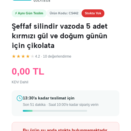
⚡ Aynı Gün Teslim
Ürün Kodu: CS442
Stokta Yok
Şeffaf silindir vazoda 5 adet
kırmızı gül ve doğum günün
için çikolata
★★★★★
4.2 · 10 değerlendirme
0,00 TL
KDV Dahil
13:30'a kadar teslimat için
Son 51 dakika · Saat 10:00'e kadar sipariş verin
Bu ürün şu anda stokta bulunmamaktadır.