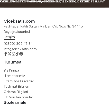
ODELLER
LER
AZE VE MODA TASARIMLAR
HARIKA FIYATLAR, MÜKEMMEL ÇIÇEKLER
BEĞENME GARANTILI ÇIÇEKLER
ÜCRETSIZ TESLIMAT
Ciceksatis.com
Fetihtepe, Fatih Sultan Minberi Cd. No:67B, 34445
Beyoğlu/İstanbul
İletişim
(0850) 302 47 34
info@ciceksatis.com
Kurumsal
Biz Kimiz?
Hizmetlerimiz
Sitemizde Güvenlik
Teslimat Bilgileri
Ödeme Bilgileri
Sik Sorulan Sorular
Sözleşmeler