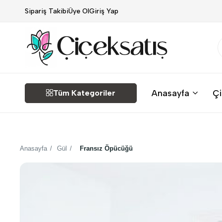
Sipariş Takibi
Üye Ol
Giriş Yap
Çiçek
Anasayfa
Çi
Tüm Kategoriler
Satış
Anasayfa
/
Gül
/
Fransız Öpücüğü