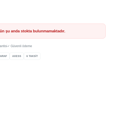
ün şu anda stokta bulunmamaktadır.
antisi
✓ Güvenli ödeme
PARAF
AXESS
6 TAKSİT