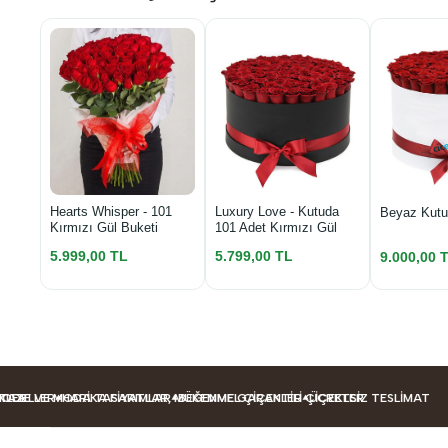
Luxury Love - Kutuda
Hearts Whisper - 101
Beyaz Kutu
101 Adet Kırmızı Gül
Kırmızı Gül Buketi
5.799,00 TL
5.999,00 TL
9.000,00 
LLER
 VE MODA TASARIMLAR
HARIKA FIYATLAR, MÜKEMMEL ÇIÇEKLER
BEĞENME GARANTILI ÇIÇEKLER
ÜCRETSIZ TESLIMAT