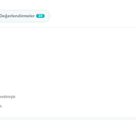
Değerlendirmeler
10
etilmiştir.
r.