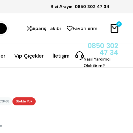
Bizi Arayın: 0850 302 47 34
0
Sipariş Takibi
Favorilerim
0850 302
47 34
ler
Vip Çiçekler
İletişim
Nasıl Yardımcı
Olabilirim?
 CS438
Stokta Yok
me