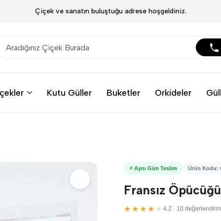
Çiçek ve sanatın buluştuğu adrese hoşgeldiniz.
çekler
Kutu Güller
Buketler
Orkideler
Gül
⚡ Aynı Gün Teslim
Ürün Kodu:
Fransız Öpücüğü
★★★★★
4.2 · 10 değerlendir