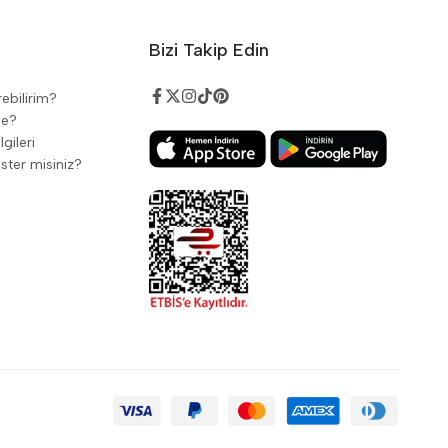
Bizi Takip Edin
rebilirim?
de?
gileri
ster misiniz?