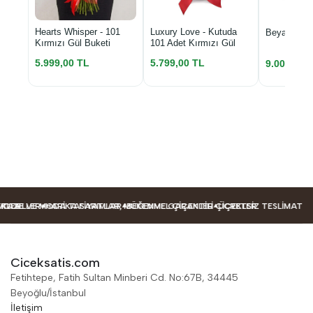
Luxury Love - Kutuda
Hearts Whisper - 101
Beyaz Kutu
101 Adet Kırmızı Gül
Kırmızı Gül Buketi
5.799,00 TL
5.999,00 TL
9.000,00 
ODELLER
LER
AZE VE MODA TASARIMLAR
HARIKA FIYATLAR, MÜKEMMEL ÇIÇEKLER
BEĞENME GARANTILI ÇIÇEKLER
ÜCRETSIZ TESLIMAT
Ciceksatis.com
Fetihtepe, Fatih Sultan Minberi Cd. No:67B, 34445
Beyoğlu/İstanbul
İletişim