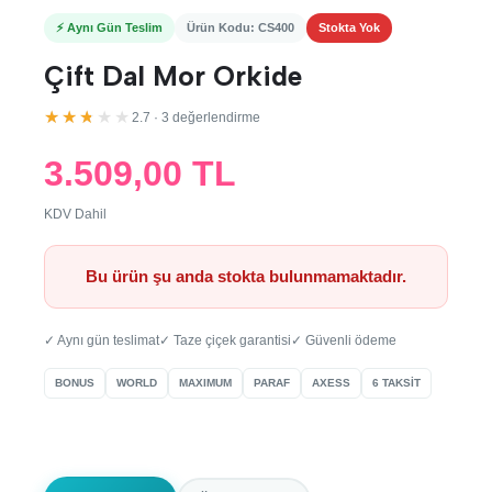
⚡ Aynı Gün Teslim
Ürün Kodu: CS400
Stokta Yok
Çift Dal Mor Orkide
★★★★★
2.7 · 3 değerlendirme
3.509,00 TL
KDV Dahil
Bu ürün şu anda stokta bulunmamaktadır.
✓ Aynı gün teslimat
✓ Taze çiçek garantisi
✓ Güvenli ödeme
BONUS
WORLD
MAXIMUM
PARAF
AXESS
6 TAKSİT