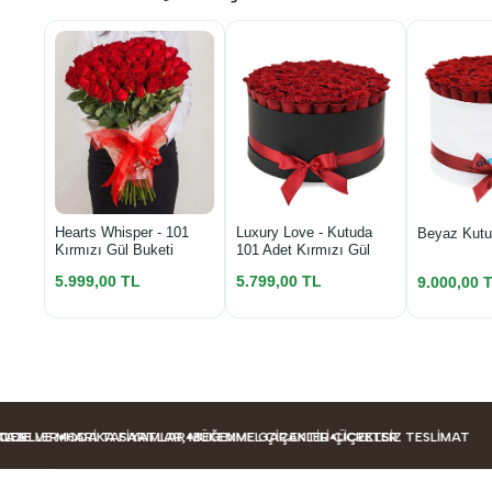
Luxury Love - Kutuda
Hearts Whisper - 101
Beyaz Kutu
101 Adet Kırmızı Gül
Kırmızı Gül Buketi
5.799,00 TL
5.999,00 TL
9.000,00 
LER
 VE MODA TASARIMLAR
HARIKA FIYATLAR, MÜKEMMEL ÇIÇEKLER
BEĞENME GARANTILI ÇIÇEKLER
ÜCRETSIZ TESLIMAT