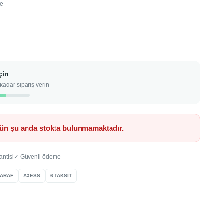
me
çin
kadar sipariş verin
ün şu anda stokta bulunmamaktadır.
antisi
✓ Güvenli ödeme
PARAF
AXESS
6 TAKSİT