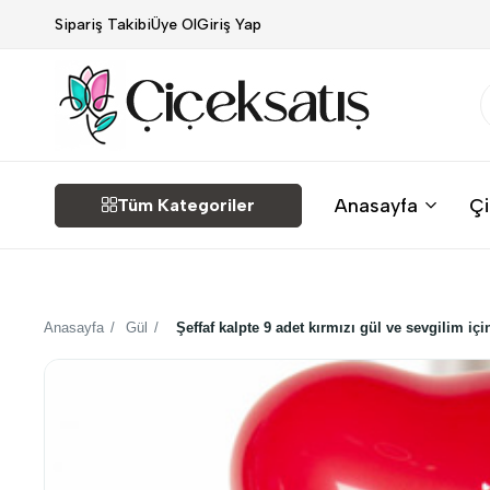
Sipariş Takibi
Üye Ol
Giriş Yap
Çiçek
Anasayfa
Çi
Tüm Kategoriler
Satış
Anasayfa
/
Gül
/
Şeffaf kalpte 9 adet kırmızı gül ve sevgilim içi