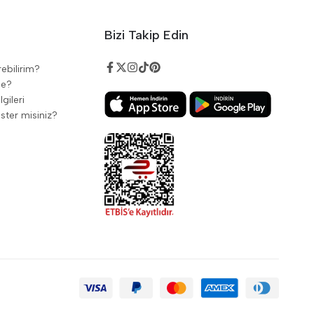
Bizi Takip Edin
rebilirim?
de?
gileri
ster misiniz?