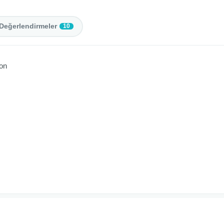
Değerlendirmeler
10
lon