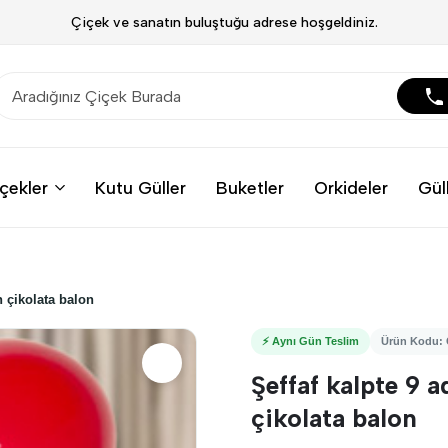
Çiçek ve sanatın buluştuğu adrese hoşgeldiniz.
çekler
Kutu Güller
Buketler
Orkideler
Gül
n çikolata balon
⚡ Aynı Gün Teslim
Ürün Kodu:
Şeffaf kalpte 9 a
çikolata balon