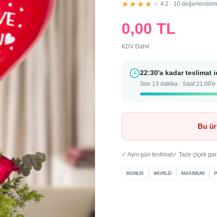
★★★★★
4.2 · 10 değerlendir
0,00 TL
KDV Dahil
22:30'a kadar teslimat i
Son 13 dakika · Saat 21:00'e 
Bu ür
✓ Aynı gün teslimat
✓ Taze çiçek gar
BONUS
WORLD
MAXIMUM