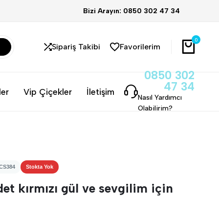
Bizi Arayın: 0850 302 47 34
0
Sipariş Takibi
Favorilerim
0850 302
47 34
ler
Vip Çiçekler
İletişim
Nasıl Yardımcı
Olabilirim?
 CS384
Stokta Yok
det kırmızı gül ve sevgilim için