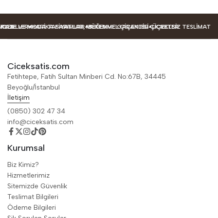
DELLER
LER
AZE VE MODA TASARIMLAR
HARIKA FIYATLAR, MÜKEMMEL ÇIÇEKLER
BEĞENME GARANTILI ÇIÇEKLER
ÜCRETSIZ TESLIMAT
Ciceksatis.com
Fetihtepe, Fatih Sultan Minberi Cd. No:67B, 34445
Beyoğlu/İstanbul
İletişim
(0850) 302 47 34
info@ciceksatis.com
Kurumsal
Biz Kimiz?
Hizmetlerimiz
Sitemizde Güvenlik
Teslimat Bilgileri
Ödeme Bilgileri