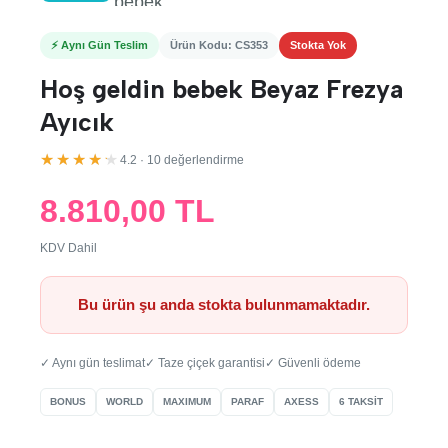
⚡ Aynı Gün Teslim
Ürün Kodu: CS353
Stokta Yok
Hoş geldin bebek Beyaz Frezya
Ayıcık
★★★★★
4.2 · 10 değerlendirme
8.810,00 TL
KDV Dahil
Bu ürün şu anda stokta bulunmamaktadır.
✓ Aynı gün teslimat
✓ Taze çiçek garantisi
✓ Güvenli ödeme
BONUS
WORLD
MAXIMUM
PARAF
AXESS
6 TAKSİT