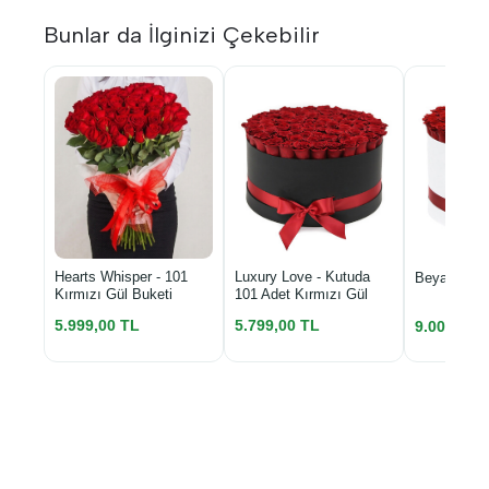
Bunlar da İlginizi Çekebilir
Luxury Love - Kutuda
Hearts Whisper - 101
Beyaz Kutu
101 Adet Kırmızı Gül
Kırmızı Gül Buketi
5.799,00 TL
5.999,00 TL
9.000,00 