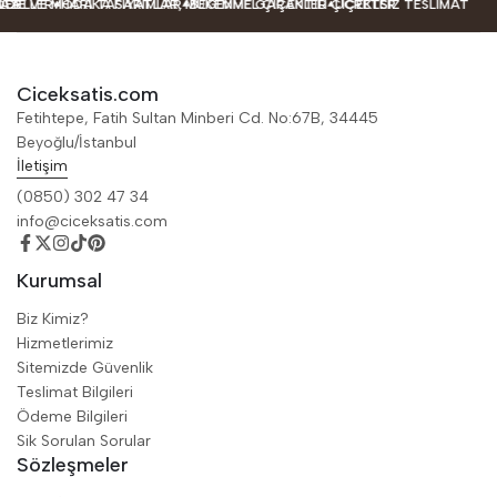
ELLER
R
ZE VE MODA TASARIMLAR
HARIKA FIYATLAR, MÜKEMMEL ÇIÇEKLER
BEĞENME GARANTILI ÇIÇEKLER
ÜCRETSIZ TESLIMAT
Ciceksatis.com
Fetihtepe, Fatih Sultan Minberi Cd. No:67B, 34445
Beyoğlu/İstanbul
İletişim
(0850) 302 47 34
info@ciceksatis.com
Kurumsal
Biz Kimiz?
Hizmetlerimiz
Sitemizde Güvenlik
Teslimat Bilgileri
Ödeme Bilgileri
Sik Sorulan Sorular
Sözleşmeler