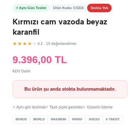
⚡ Aynı Gün Teslim
Ürün Kodu: CS315
Stokta Yok
Kırmızı cam vazoda beyaz
karanfil
★★★★★
4.2 · 10 değerlendirme
9.396,00 TL
KDV Dahil
Bu ürün şu anda stokta bulunmamaktadır.
✓ Aynı gün teslimat
✓ Taze çiçek garantisi
✓ Güvenli ödeme
BONUS
WORLD
MAXIMUM
PARAF
AXESS
6 TAKSİT