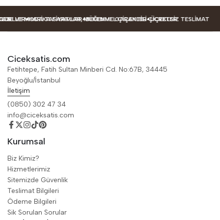
DELLER
ER
ZE VE MODA TASARIMLAR
HARIKA FIYATLAR, MÜKEMMEL ÇIÇEKLER
BEĞENME GARANTILI ÇIÇEKLER
ÜCRETSIZ TESLIMAT
Ciceksatis.com
Fetihtepe, Fatih Sultan Minberi Cd. No:67B, 34445
Beyoğlu/İstanbul
İletişim
(0850) 302 47 34
info@ciceksatis.com
Kurumsal
Biz Kimiz?
Hizmetlerimiz
Sitemizde Güvenlik
Teslimat Bilgileri
Ödeme Bilgileri
Sik Sorulan Sorular