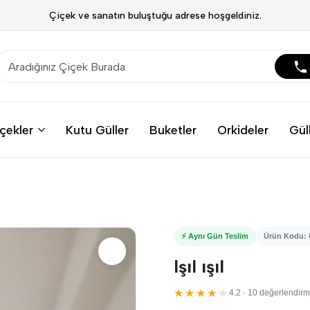
Çiçek ve sanatın buluştuğu adrese hoşgeldiniz.
çekler
Kutu Güller
Buketler
Orkideler
Gül
⚡ Aynı Gün Teslim
Ürün Kodu: 
Işıl ışıl
★★★★★
4.2 · 10 değerlendir