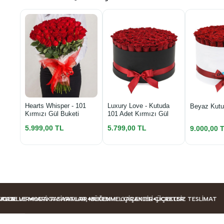
Luxury Love - Kutuda
Hearts Whisper - 101
Beyaz Kutu
101 Adet Kırmızı Gül
Kırmızı Gül Buketi
5.799,00 TL
5.999,00 TL
9.000,00 
LLER
E VE MODA TASARIMLAR
HARIKA FIYATLAR, MÜKEMMEL ÇIÇEKLER
BEĞENME GARANTILI ÇIÇEKLER
ÜCRETSIZ TESLIMAT