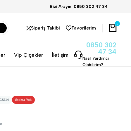
Bizi Arayın: 0850 302 47 34
0
Sipariş Takibi
Favorilerim
0850 302
47 34
ler
Vip Çiçekler
İletişim
Nasıl Yardımcı
Olabilirim?
CS114
Stokta Yok
me