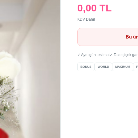
0,00 TL
KDV Dahil
Bu ür
✓ Aynı gün teslimat
✓ Taze çiçek gar
BONUS
WORLD
MAXIMUM