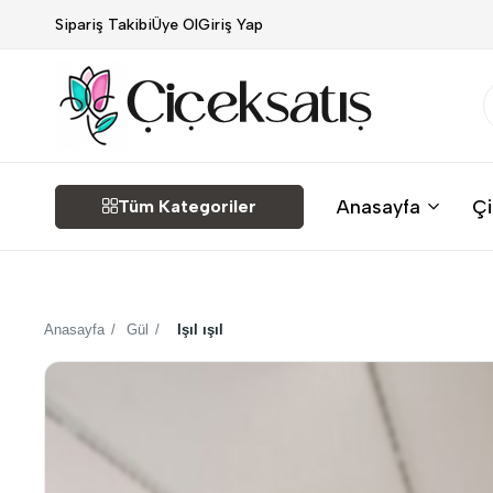
Sipariş Takibi
Üye Ol
Giriş Yap
Çiçek
Anasayfa
Çi
Tüm Kategoriler
Satış
Anasayfa
/
Gül
/
Işıl ışıl