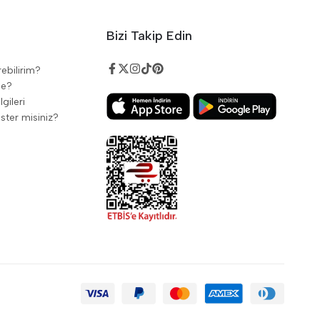
Bizi Takip Edin
rebilirim?
de?
gileri
ster misiniz?