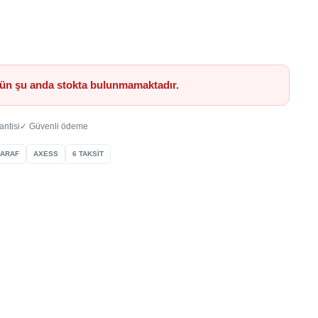
ün şu anda stokta bulunmamaktadır.
antisi
✓ Güvenli ödeme
PARAF
AXESS
6 TAKSİT