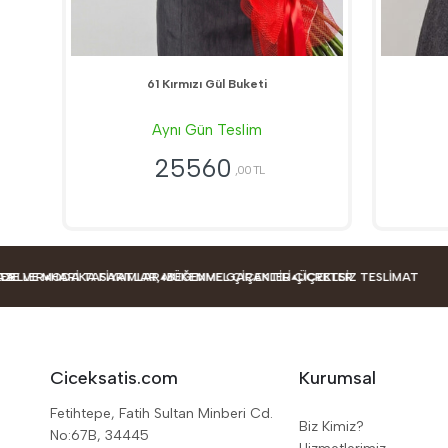
61 Kırmızı Gül Buketi
Aynı Gün Teslim
25560
,00 TL
MODA TASARIMLAR
HARIKA FIYATLAR, MÜKEMMEL ÇIÇEKLER
BEĞENME GARANTILI ÇIÇEKLER
ÜCRETSIZ TESLIMAT
Ciceksatis.com
Kurumsal
Fetihtepe, Fatih Sultan Minberi Cd.
Biz Kimiz?
No:67B, 34445