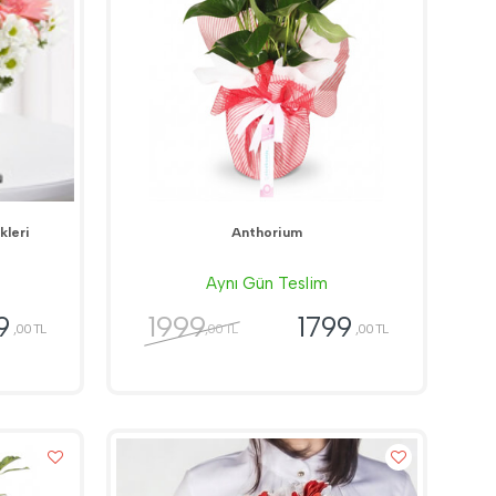
kleri
Anthorium
Aynı Gün Teslim
1999
9
1799
,00 TL
,00 TL
,00 TL