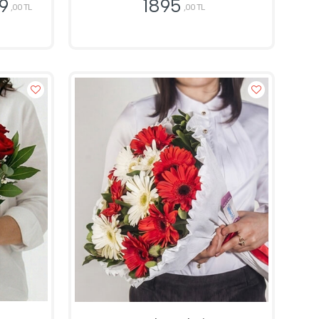
9
1895
,00 TL
,00 TL