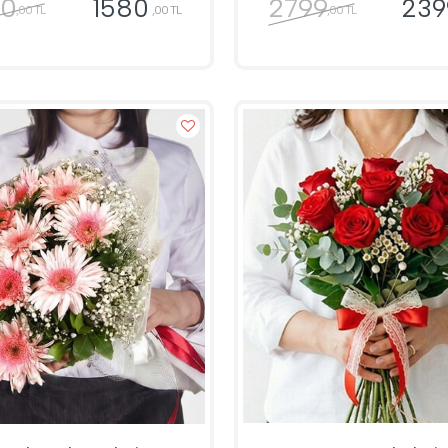
00
2799
1580
239
,00 TL
,00 TL
,00 TL