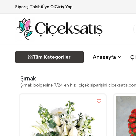
Sipariş Takibi
Üye Ol
Giriş Yap
Çiçek
Anasayfa
Çi
Tüm Kategoriler
Satış
Şırnak
Şırnak bölgesine 7/24 en hızlı çiçek siparişini ciceksatis.co