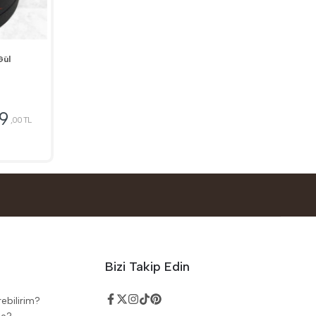
Gül
9
,00 TL
Bizi Takip Edin
rebilirim?