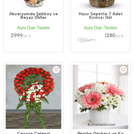
Akvaryumda Şebboy ve
Hasır Sepette 7 Adet
Beyaz Güller
Kırmızı Gül
Aynı Gün Teslim
Aynı Gün Teslim
2999
1280
,00 TL
,00 TL
1366
,00 TL
Cenaze Çelengi
Pembe Gerbera ve Kır