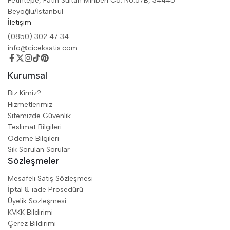
Fetihtepe, Fatih Sultan Minberi Cd. No:67B, 34445
Beyoğlu/İstanbul
İletişim
(0850) 302 47 34
info@ciceksatis.com
Kurumsal
Biz Kimiz?
Hizmetlerimiz
Sitemizde Güvenlik
Teslimat Bilgileri
Ödeme Bilgileri
Sik Sorulan Sorular
Sözleşmeler
Mesafeli Satiş Sözleşmesi
İptal & iade Prosedürü
Üyelik Sözleşmesi
KVKK Bildirimi
Çerez Bildirimi