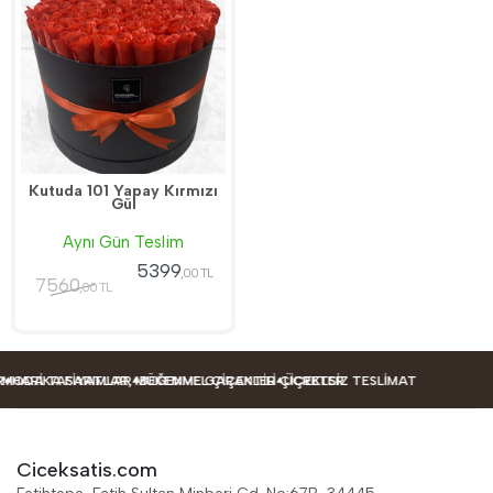
Kutuda 101 Yapay Kırmızı
Gül
Aynı Gün Teslim
5399
,00 TL
7560
,00 TL
 TASARIMLAR
KA FIYATLAR, MÜKEMMEL ÇIÇEKLER
BEĞENME GARANTILI ÇIÇEKLER
ÜCRETSIZ TESLIMAT
Ciceksatis.com