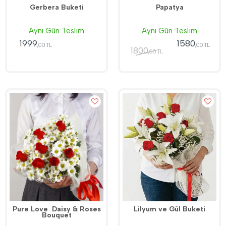
Gerbera Buketi
Papatya
Aynı Gün Teslim
Aynı Gün Teslim
1999
1580
,00 TL
,00 TL
1800
,00 TL
Pure Love  Daisy & Roses
Lilyum ve Gül Buketi
Bouquet