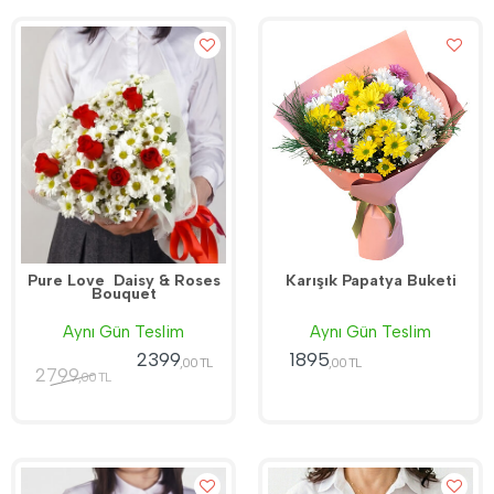
Pure Love  Daisy & Roses
Karışık Papatya Buketi
Bouquet
Aynı Gün Teslim
Aynı Gün Teslim
2399
1895
,00 TL
,00 TL
2799
,00 TL