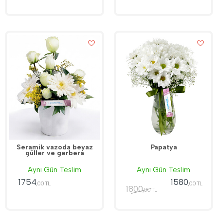
Seramik vazoda beyaz
Papatya
güller ve gerbera
Aynı Gün Teslim
Aynı Gün Teslim
1754
1580
,00 TL
,00 TL
1800
,00 TL