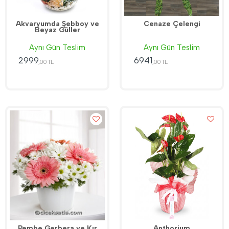
Akvaryumda Şebboy ve
Cenaze Çelengi
Beyaz Güller
Aynı Gün Teslim
Aynı Gün Teslim
2999
6941
,00 TL
,00 TL
Pembe Gerbera ve Kır
Anthorium