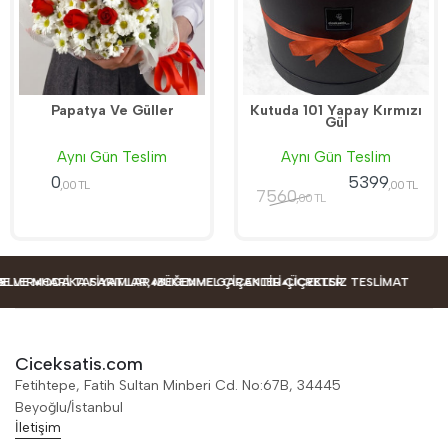
Papatya Ve Güller
Kutuda 101 Yapay Kırmızı
Gül
Aynı Gün Teslim
Aynı Gün Teslim
0
5399
,00 TL
,00 TL
7560
,00 TL
ER
E MODA TASARIMLAR
HARIKA FIYATLAR, MÜKEMMEL ÇIÇEKLER
BEĞENME GARANTILI ÇIÇEKLER
ÜCRETSIZ TESLIMAT
Ciceksatis.com
Fetihtepe, Fatih Sultan Minberi Cd. No:67B, 34445
Beyoğlu/İstanbul
İletişim