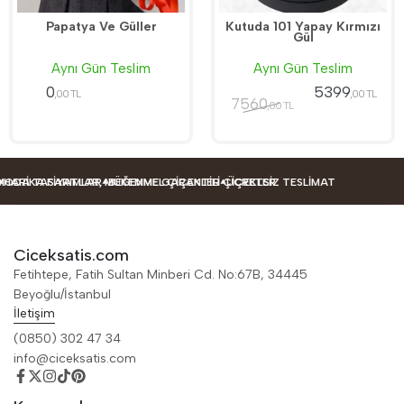
Papatya Ve Güller
Kutuda 101 Yapay Kırmızı
Gül
Aynı Gün Teslim
Aynı Gün Teslim
0
5399
,00 TL
,00 TL
7560
,00 TL
ASARIMLAR
 FIYATLAR, MÜKEMMEL ÇIÇEKLER
BEĞENME GARANTILI ÇIÇEKLER
ÜCRETSIZ TESLIMAT
Ciceksatis.com
Fetihtepe, Fatih Sultan Minberi Cd. No:67B, 34445
Beyoğlu/İstanbul
İletişim
(0850) 302 47 34
info@ciceksatis.com