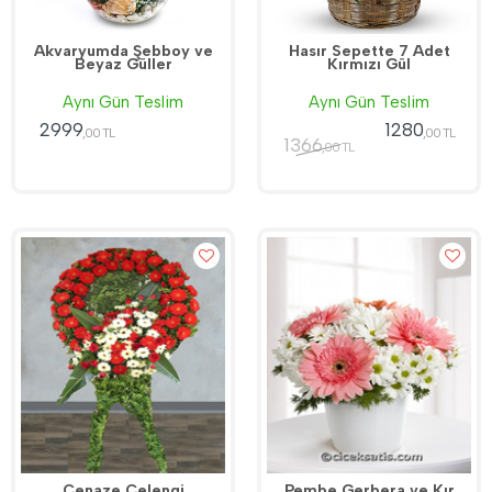
Akvaryumda Şebboy ve
Hasır Sepette 7 Adet
Beyaz Güller
Kırmızı Gül
Aynı Gün Teslim
Aynı Gün Teslim
2999
1280
,00 TL
,00 TL
1366
,00 TL
Cenaze Çelengi
Pembe Gerbera ve Kır