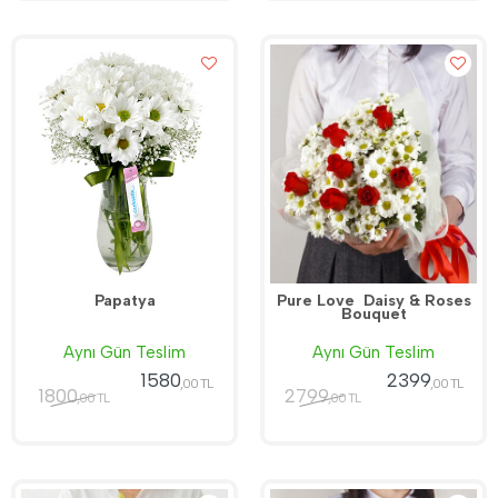
Papatya
Pure Love  Daisy & Roses
Bouquet
Aynı Gün Teslim
Aynı Gün Teslim
1580
2399
,00 TL
,00 TL
1800
2799
,00 TL
,00 TL