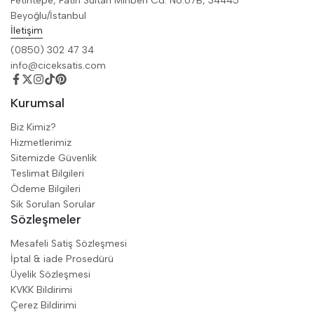
Fetihtepe, Fatih Sultan Minberi Cd. No:67B, 34445
Beyoğlu/İstanbul
İletişim
(0850) 302 47 34
info@ciceksatis.com
Kurumsal
Biz Kimiz?
Hizmetlerimiz
Sitemizde Güvenlik
Teslimat Bilgileri
Ödeme Bilgileri
Sik Sorulan Sorular
Sözleşmeler
Mesafeli Satiş Sözleşmesi
İptal & iade Prosedürü
Üyelik Sözleşmesi
KVKK Bildirimi
Çerez Bildirimi