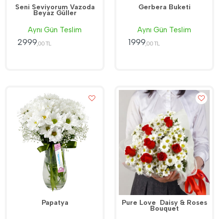
Seni Seviyorum Vazoda
Gerbera Buketi
Beyaz Güller
Aynı Gün Teslim
Aynı Gün Teslim
2999
1999
,00 TL
,00 TL
Papatya
Pure Love  Daisy & Roses
Bouquet