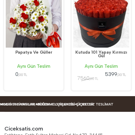
Papatya Ve Güller
Kutuda 101 Yapay Kırmızı
Gül
Aynı Gün Teslim
Aynı Gün Teslim
0
5399
,00 TL
,00 TL
7560
,00 TL
TASARIMLAR
KA FIYATLAR, MÜKEMMEL ÇIÇEKLER
BEĞENME GARANTILI ÇIÇEKLER
ÜCRETSIZ TESLIMAT
Ciceksatis.com