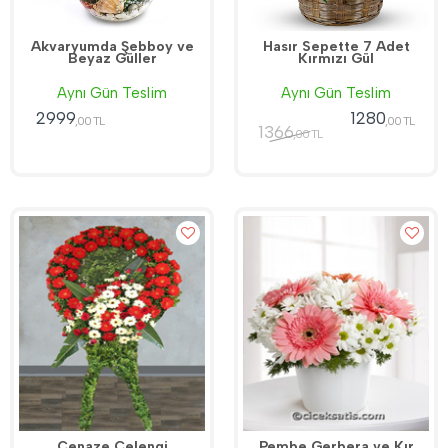
Akvaryumda Şebboy ve
Hasır Sepette 7 Adet
Beyaz Güller
Kırmızı Gül
Aynı Gün Teslim
Aynı Gün Teslim
2999
1280
,00 TL
,00 TL
1366
,00 TL
Cenaze Çelengi
Pembe Gerbera ve Kır