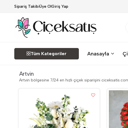
Sipariş Takibi
Üye Ol
Giriş Yap
Çiçek
Anasayfa
Çi
Tüm Kategoriler
Satış
Artvin
Artvin bölgesine 7/24 en hızlı çiçek siparişini ciceksatis.co