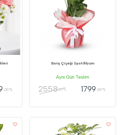
kleri
Barış Çiçeği Spatifilyum
Aynı Gün Teslim
2558
9
1799
,00 TL
,00 TL
,00 TL