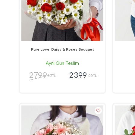
Pure Love  Daisy & Roses Bouquet
Aynı Gün Teslim
2799
2399
,00 TL
,00 TL