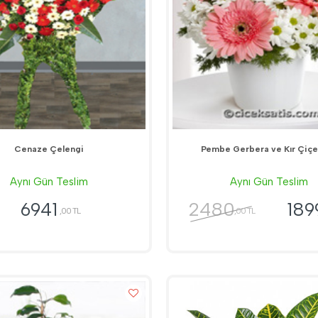
Cenaze Çelengi
Pembe Gerbera ve Kır Çiçe
Aynı Gün Teslim
Aynı Gün Teslim
2480
6941
189
,00 TL
,00 TL