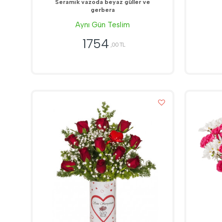
Seramik vazoda beyaz güller ve
gerbera
Aynı Gün Teslim
1754
,00 TL