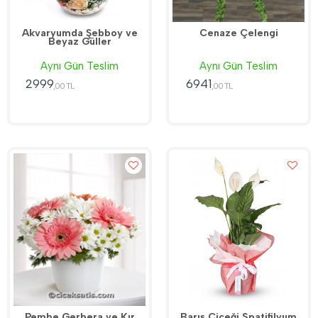
Akvaryumda Şebboy ve
Cenaze Çelengi
Beyaz Güller
Aynı Gün Teslim
Aynı Gün Teslim
2999
6941
,00 TL
,00 TL
Pembe Gerbera ve Kır
Barış Çiçeği Spatifilyum