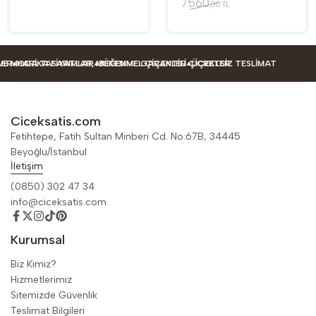
7560
,00 TL
ODA TASARIMLAR
ARIKA FIYATLAR, MÜKEMMEL ÇIÇEKLER
BEĞENME GARANTILI ÇIÇEKLER
ÜCRETSIZ TESLIMAT
Ciceksatis.com
Fetihtepe, Fatih Sultan Minberi Cd. No:67B, 34445
Beyoğlu/İstanbul
İletişim
(0850) 302 47 34
info@ciceksatis.com
Kurumsal
Biz Kimiz?
Hizmetlerimiz
Sitemizde Güvenlik
Teslimat Bilgileri