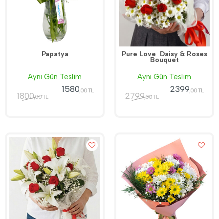
Papatya
Pure Love  Daisy & Roses
Bouquet
Aynı Gün Teslim
Aynı Gün Teslim
1580
2399
,00 TL
,00 TL
1800
2799
,00 TL
,00 TL