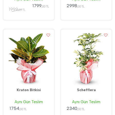
1799
2998
,00 TL
,00 TL
1999
,00 TL
Kraton Bitkisi
Schefflera
Aynı Gün Teslim
Aynı Gün Teslim
1754
2340
,00 TL
,00 TL