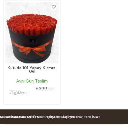
Kutuda 101 Yapay Kırmızı
Gül
Aynı Gün Teslim
5399
,00 TL
7560
,00 TL
IMLAR
ATLAR, MÜKEMMEL ÇIÇEKLER
BEĞENME GARANTILI ÇIÇEKLER
ÜCRETSIZ TESLIMAT