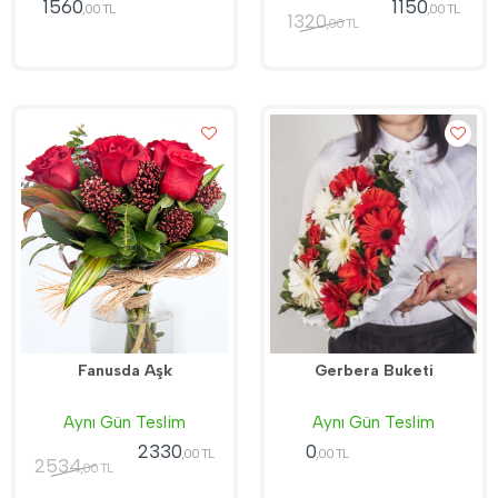
1560
1150
,00 TL
,00 TL
1320
,00 TL
Fanusda Aşk
Gerbera Buketi
Aynı Gün Teslim
Aynı Gün Teslim
2330
0
,00 TL
,00 TL
2534
,00 TL