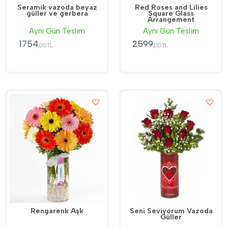
Seramik vazoda beyaz
Red Roses and Lilies
güller ve gerbera
Square Glass
Arrangement
Aynı Gün Teslim
Aynı Gün Teslim
1754
2599
,00 TL
,00 TL
Rengarenk Aşk
Seni Seviyorum Vazoda
Güller