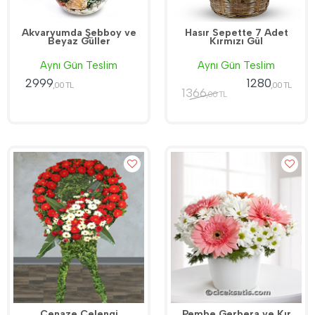
Akvaryumda Şebboy ve
Hasır Sepette 7 Adet
Beyaz Güller
Kırmızı Gül
Aynı Gün Teslim
Aynı Gün Teslim
2999
1280
,00 TL
,00 TL
1366
,00 TL
Cenaze Çelengi
Pembe Gerbera ve Kır