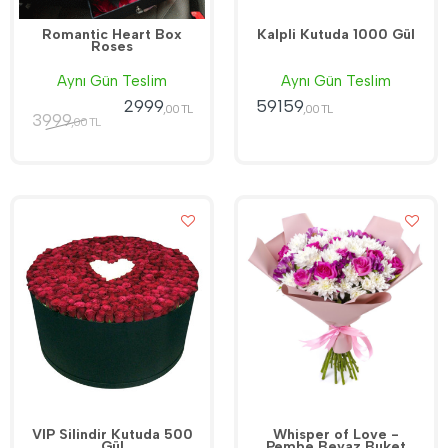
Romantic Heart Box
Kalpli Kutuda 1000 Gül
Roses
Aynı Gün Teslim
Aynı Gün Teslim
2999
59159
,00 TL
,00 TL
3999
,00 TL
VIP Silindir Kutuda 500
Whisper of Love -
Gül
Pembe Beyaz Buket