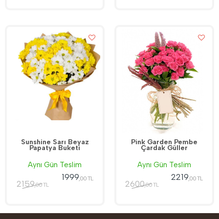
Sunshine Sarı Beyaz
Pink Garden Pembe
Papatya Buketi
Çardak Güller
Aynı Gün Teslim
Aynı Gün Teslim
1999
2219
,00 TL
,00 TL
2159
2600
,00 TL
,00 TL