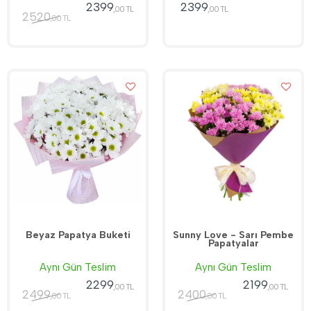
2399
2399
,00 TL
,00 TL
2520
,00 TL
Beyaz Papatya Buketi
Sunny Love - Sarı Pembe
Papatyalar
Aynı Gün Teslim
Aynı Gün Teslim
2299
2199
,00 TL
,00 TL
2499
2400
,00 TL
,00 TL