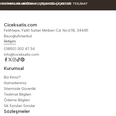
ASARIMLAR
 FIYATLAR, MÜKEMMEL ÇIÇEKLER
BEĞENME GARANTILI ÇIÇEKLER
ÜCRETSIZ TESLIMAT
Ciceksatis.com
Fetihtepe, Fatih Sultan Minberi Cd. No:67B, 34445
Beyoğlu/İstanbul
İletişim
(0850) 302 47 34
info@ciceksatis.com
Kurumsal
Biz Kimiz?
Hizmetlerimiz
Sitemizde Güvenlik
Teslimat Bilgileri
Ödeme Bilgileri
Sik Sorulan Sorular
Sözleşmeler