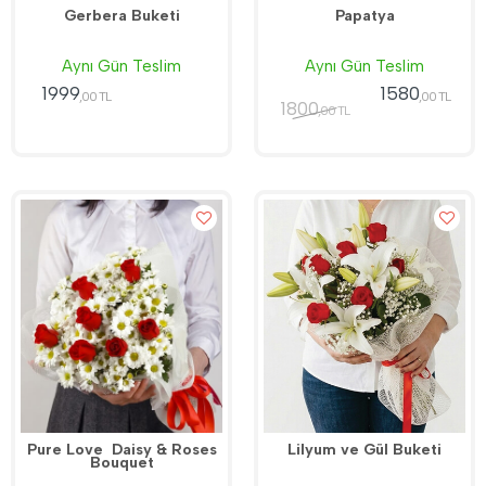
Gerbera Buketi
Papatya
Aynı Gün Teslim
Aynı Gün Teslim
1999
1580
,00 TL
,00 TL
1800
,00 TL
Pure Love  Daisy & Roses
Lilyum ve Gül Buketi
Bouquet