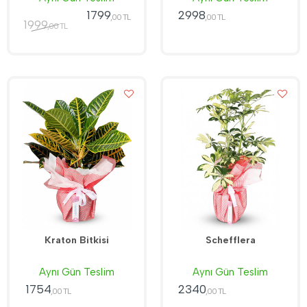
1799
2998
,00 TL
,00 TL
1999
,00 TL
Kraton Bitkisi
Schefflera
Aynı Gün Teslim
Aynı Gün Teslim
1754
2340
,00 TL
,00 TL