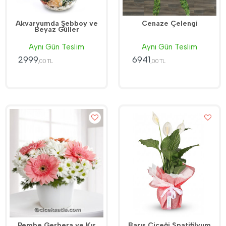
Akvaryumda Şebboy ve
Cenaze Çelengi
Beyaz Güller
Aynı Gün Teslim
Aynı Gün Teslim
2999
6941
,00 TL
,00 TL
Pembe Gerbera ve Kır
Barış Çiçeği Spatifilyum