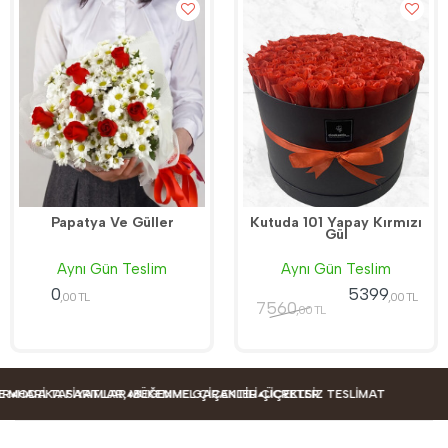
Papatya Ve Güller
Kutuda 101 Yapay Kırmızı
Gül
Aynı Gün Teslim
Aynı Gün Teslim
0
5399
,00 TL
,00 TL
7560
,00 TL
DA TASARIMLAR
RIKA FIYATLAR, MÜKEMMEL ÇIÇEKLER
BEĞENME GARANTILI ÇIÇEKLER
ÜCRETSIZ TESLIMAT